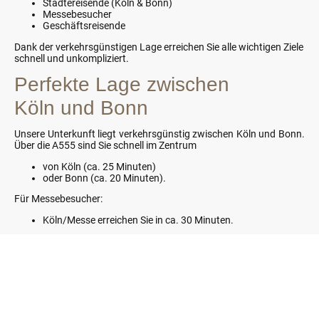
Städtereisende (Köln & Bonn)
Messebesucher
Geschäftsreisende
Dank der verkehrsgünstigen Lage erreichen Sie alle wichtigen Ziele
schnell und unkompliziert.
Perfekte Lage zwischen
Köln und Bonn
Unsere Unterkunft liegt verkehrsgünstig zwischen Köln und Bonn.
Über die A555 sind Sie schnell im Zentrum
von Köln (ca. 25 Minuten)
oder Bonn (ca. 20 Minuten).
Für Messebesucher:
Köln/Messe erreichen Sie in ca. 30 Minuten.
Fahren Sie lieber mit öffentlichen Verkehrsmitteln? Kein Problem!
Parken Sie Ihr Auto bequem auf einer der Park & Ride-Anlagen in
der Nähe:
Der DB-Bahnhof in Bornheim-Sechtem ist rund 4 km
entfernt.
Die Regionalbahn bringt Sie in
20
Minuten zum
Kölner Hauptbahnhof
und in
10 Minuten nach Bonn
.