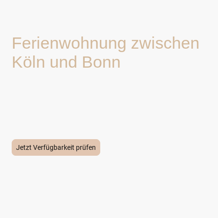
Ferienwohnung zwischen
Köln und Bonn
Sie suchen eine komfortable Ferienwohnung im Raum Köln und
Bonn?
Die Ferienwohnung Moosgarten bietet eine ruhige Lage mit einer
guten Anbindung an beide Städte – ideal für einen entspannten
Aufenthalt mit kurzen Wegen.
Jetzt Verfügbarkeit prüfen