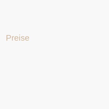
Preise
Hier finden Sie eine Übersicht über unsere
Preise und Inklusivleistungen. Die Preise
verstehen sich pro Nacht für 2 Personen.